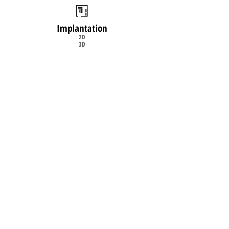
Implantation
2D
3D
Livraison
& Installation
sur site
©2008
www.burosystem.fr
- Mobilier de
bureau neuf et occasion - Conception et
réalisation
www.dbwebconcept.fr
Haut de page
DEMANDE DE DEVIS
Mentions Légales