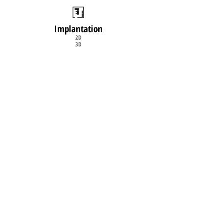
Implantation
2D
3D
Livraison
& Installation
sur site
©2008
www.burosystem.fr
- Mobilier de
bureau neuf et occasion - Conception et
réalisation
www.dbwebconcept.fr
Haut de page
DEMANDE DE DEVIS
Mentions Légales