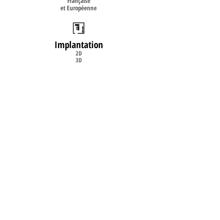
Française
et Européenne
Implantation
2D
3D
Livraison
& Installation
sur site
©2008
www.burosystem.fr
- Mobilier de
bureau neuf et occasion - Conception et
réalisation
www.dbwebconcept.fr
Haut de page
DEMANDE DE DEVIS
Mentions Légales