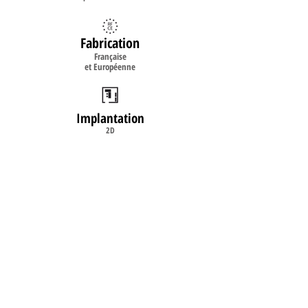
Fabrication
Française
et Européenne
Implantation
2D
3D
Livraison
& Installation
sur site
©2008
www.burosystem.fr
- Mobilier de
bureau neuf et occasion - Conception et
réalisation
www.dbwebconcept.fr
Haut de page