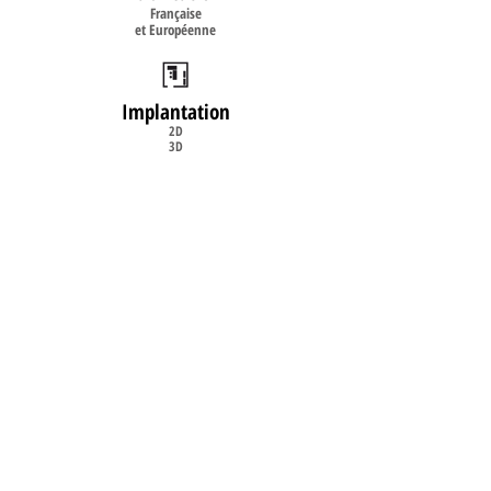
Française
et Européenne
Implantation
2D
3D
Livraison
& Installation
sur site
©2008
www.burosystem.fr
- Mobilier de
bureau neuf et occasion - Conception et
réalisation
www.dbwebconcept.fr
Haut de page
DEMANDE DE DEVIS