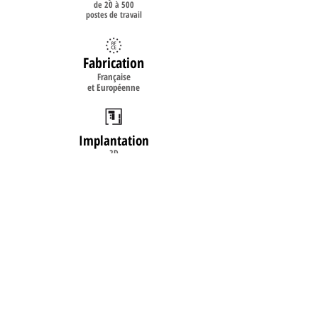
de 20 à 500
postes de travail
Fabrication
Française
et Européenne
Implantation
2D
3D
Livraison
& Installation
sur site
©2008
www.burosystem.fr
- Mobilier de
bureau neuf et occasion - Conception et
réalisation
www.dbwebconcept.fr